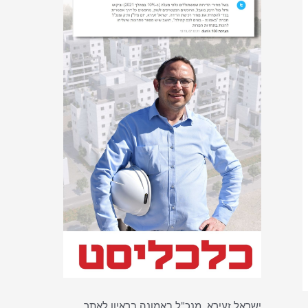
ישראל זעירא, מנכ"ל באמונה בראיון לאתר