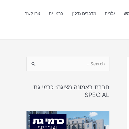
מש
גלריה
מדברים נדל"ן
כרמי גת
צרו קשר
S
e
a
חברת באמונה מציגה: כרמי גת
r
SPECIAL
c
h
f
o