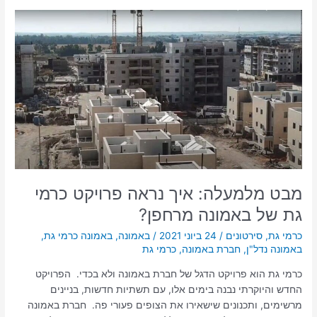
מבט
מלמעלה:
איך
נראה
פרויקט
כרמי
גת
של
באמונה
מרחפן?
מבט מלמעלה: איך נראה פרויקט כרמי
גת של באמונה מרחפן?
כרמי גת
,
סירטונים
/
24 ביוני 2021
/
באמונה
,
באמונה כרמי גת
,
באמונה נדל"ן
,
חברת באמונה
,
כרמי גת
כרמי גת הוא פרויקט הדגל של חברת באמונה ולא בכדי. הפרויקט
החדש והיוקרתי נבנה בימים אלו, עם תשתיות חדשות, בניינים
מרשימים, ותכנונים שישאירו את הצופים פעורי פה. חברת באמונה