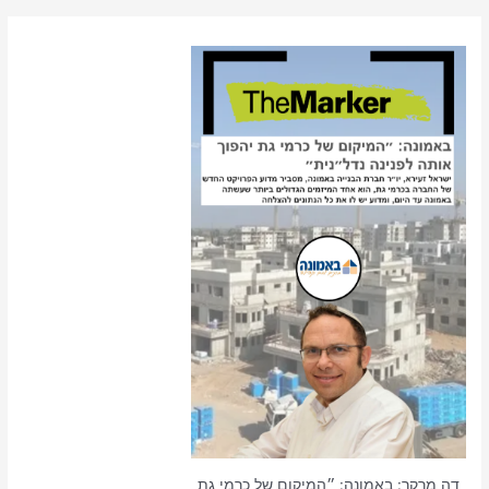
דה מרקר: באמונה: ״המיקום של כרמי גת