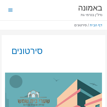
ילוג
תפריט
באמונה
תוכן
ראשי
נדל"ן בכרמי גת
דף הבית
סירטונים
סירטונים
באמונה
נדל"ן:
צפו
בעבודות
הבניה
של
הפרויקט