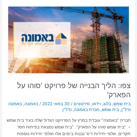
צפו:
הליך
הבנייה
של
פרויקט
'סוהו
על
הפארק'
צפו: הליך הבנייה של פרויקט 'סוהו על
הפארק'
בית שמש
,
בלוג
,
וידאו
,
סירטונים
/
30 במאי 2022
/
באמונה
,
באמונה
נדל"ן
,
בית שמש
,
חברת באמונה
,
נדל"ן
חברת "באמונה" עובדת במרץ על הפרויקט הגדול שלה בעיר בית שמש
– "בית שמש סוהו על הפארק". "בית שמש נמצאת בפיתוח חסר
תקדים. אלפי יחידות דיור נבנות בימים אלו ואלפי יחידות נוספות