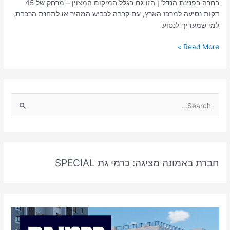
בחרה בפנינת הנדל"ן הזו גם בגלל המיקום המצוין – מרחק של 45
דקות נסיעה למרכז הארץ, עם קרבה לכביש המהיר או לתחנת הרכבת,
למי שמעדיף לנסוע
Read More »
S
e
a
r
חברת באמונה מציגה: כרמי גת SPECIAL
c
h
f
o
r