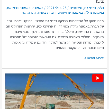
צפו
כללי
,
כרמי גת
,
סירטונים
/
25 ביולי 2021
/
באמונה
,
באמונה כרמי גת
,
באמונה נדל"ן
,
באמונה פרויקטים
,
חברת באמונה
,
כרמי גת
מבט חטוף על התקדמות פרויקט כרמי גת החדש: פרויקט "כרמי גת"
של חברת באמונה נדל"ן צפוי להיות פרויקט ענק. יתרונות הפרויקט הם
התשתיות החדישות, שיכללו בין היתר מוסדות חינוך, מבני ציבור,
פארקים ומחלפי תעבורה חדשים. גם הנגישות הגבוהה של תחבורה
לרכבת, ומרחק הנסיעה הקצרצר למרכז, יחד עם שמירה על איכות
חיים גבוהה, נקייה ושקטה, מהווים
Read More »
סוהו
על
הפארק
בנווה
שמיר
–
הצצה