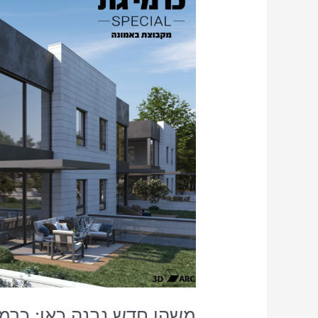
חדש
נבנה
כאן:
כרמי
גת
SPECIAL
משהו חדש נבנה כאן: כרמי גת AL