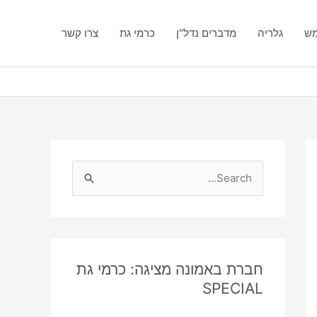
מש
גלריה
מדברים נדל"ן
כרמי גת
צרו קשר
S
e
a
r
c
חברת באמונה מציגה: כרמי גת
SPECIAL
h
f