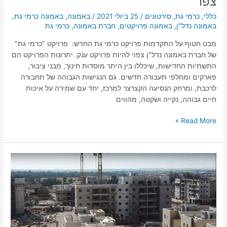
צפו
כללי
,
כרמי גת
,
סירטונים
/
25 ביולי 2021
/
באמונה
,
באמונה כרמי גת
,
באמונה נדל"ן
,
באמונה פרויקטים
,
חברת באמונה
,
כרמי גת
מבט חטוף על התקדמות פרויקט כרמי גת החדש: פרויקט "כרמי גת"
של חברת באמונה נדל"ן צפוי להיות פרויקט ענק. יתרונות הפרויקט הם
התשתיות החדישות, שיכללו בין היתר מוסדות חינוך, מבני ציבור,
פארקים ומחלפי תעבורה חדשים. גם הנגישות הגבוהה של תחבורה
לרכבת, ומרחק הנסיעה הקצרצר למרכז, יחד עם שמירה על איכות
חיים גבוהה, נקייה ושקטה, מהווים
Read More »
מבט
מלמעלה:
איך
נראה
פרויקט
כרמי
גת