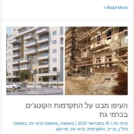
Read More »
העיפו
מבט
על
התקדמות
הקוטג'ים
בכרמי
גת
העיפו מבט על התקדמות הקוטג'ים
בכרמי גת
כרמי גת
/
10 בפברואר 2021
/
באמונה
,
באמונה כרמי גת
,
באמונה
נדל"ן
,
בנייה
,
התקדמות
,
כרמי גת
,
פרויקט