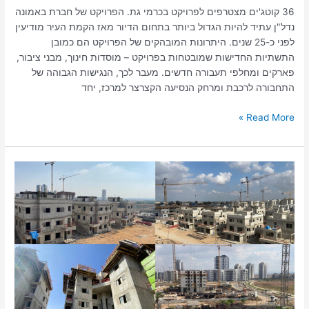
36 קוטג'ים מצטרפים לפרויקט בכרמי גת. הפרויקט של חברת באמונה
נדל"ן עתיד להיות הגדול ביותר בתחום הדיור מאז הקמת העיר מודיעין
לפני כ-25 שנים. היתרונות המובהקים של הפרויקט הם כמובן
התשתיות החדישות שמובטחות בפרויקט – מוסדות חינוך, מבני ציבור,
פארקים ומחלפי תעבורה חדשים. מעבר לכך, הנגישות הגבוהה של
התחבורה לרכבת ומרחק הנסיעה הקצרצר למרכז, יחד
Read More »
צפו:
הבנייה
בכרמי
גת
מתקדמת
במלוא
הקיטור