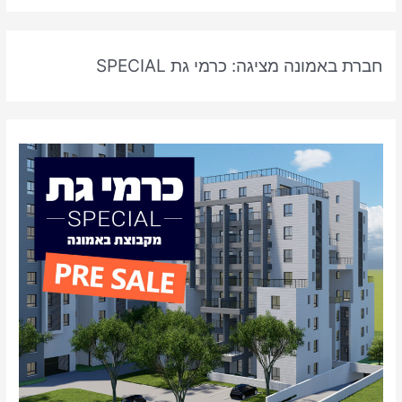
a
r
חברת באמונה מציגה: כרמי גת SPECIAL
c
h
f
o
r
: