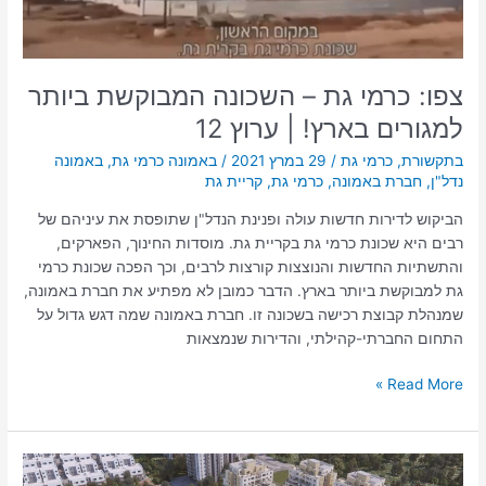
בארץ!
|
ערוץ
12
צפו: כרמי גת – השכונה המבוקשת ביותר
למגורים בארץ! | ערוץ 12
בתקשורת
,
כרמי גת
/
29 במרץ 2021
/
באמונה כרמי גת
,
באמונה
נדל"ן
,
חברת באמונה
,
כרמי גת
,
קריית גת
הביקוש לדירות חדשות עולה ופנינת הנדל"ן שתופסת את עיניהם של
רבים היא שכונת כרמי גת בקריית גת. מוסדות החינוך, הפארקים,
והתשתיות החדשות והנוצצות קורצות לרבים, וכך הפכה שכונת כרמי
גת למבוקשת ביותר בארץ. הדבר כמובן לא מפתיע את חברת באמונה,
שמנהלת קבוצת רכישה בשכונה זו. חברת באמונה שמה דגש גדול על
התחום החברתי-קהילתי, והדירות שנמצאות
Read More »
כרמי