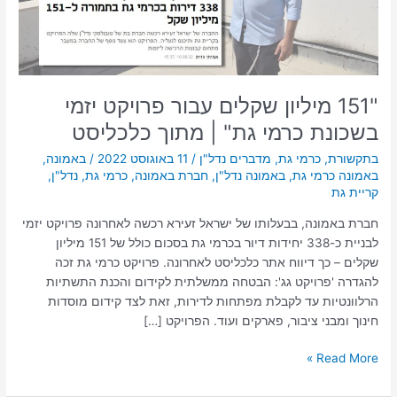
כרמי
גת"
|
מתוך
כלכליסט
"151 מיליון שקלים עבור פרויקט יזמי
בשכונת כרמי גת" | מתוך כלכליסט
בתקשורת
,
כרמי גת
,
מדברים נדל"ן
/
11 באוגוסט 2022
/
באמונה
,
באמונה כרמי גת
,
באמונה נדל"ן
,
חברת באמונה
,
כרמי גת
,
נדל"ן
,
קריית גת
חברת באמונה, בבעלותו של ישראל זעירא רכשה לאחרונה פרויקט יזמי
לבניית כ-338 יחידות דיור בכרמי גת בסכום כולל של 151 מיליון
שקלים – כך דיווח אתר כלכליסט לאחרונה. פרויקט כרמי גת זכה
להגדרה 'פרויקט גג': הבטחה ממשלתית לקידום והכנת התשתיות
הרלוונטיות עד לקבלת מפתחות לדירות, זאת לצד קידום מוסדות
חינוך ומבני ציבור, פארקים ועוד. הפרויקט […]
Read More »