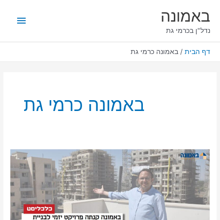
ילוג
תפריט
באמונה
תוכן
ראשי
נדל"ן בכרמי גת
דף הבית
באמונה כרמי גת
באמונה כרמי גת
"151
מיליון
שקלים
עבור
פרויקט
יזמי
בשכונת