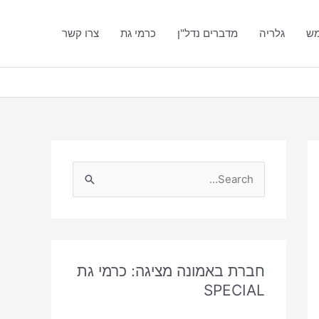
מש
גלריה
מדברים נדל"ן
כרמי גת
צרו קשר
S
e
a
r
c
חברת באמונה מציגה: כרמי גת
SPECIAL
h
f