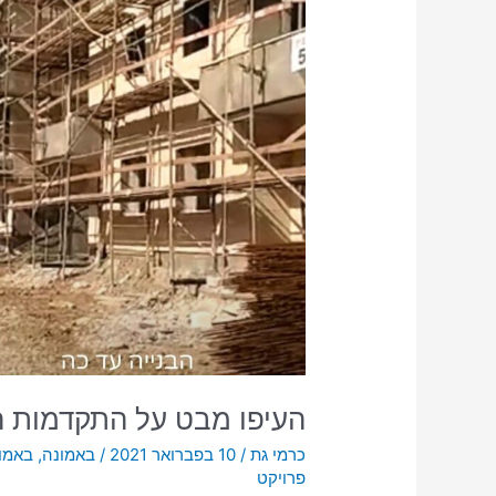
מבט
על
התקדמות
הקוטג'ים
בכרמי
גת
העיפו מבט על התקדמות ה
כרמי גת
/
10 בפברואר 2021
/
באמונה
,
באמונ
פרויקט