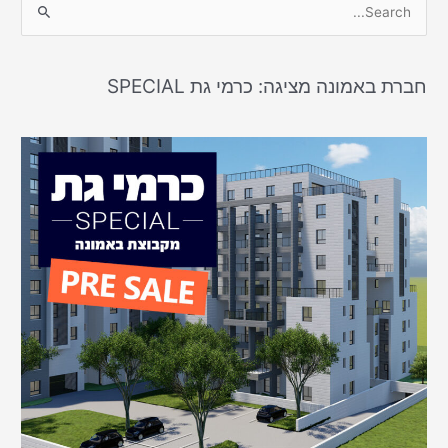
S
e
a
חברת באמונה מציגה: כרמי גת SPECIAL
r
c
h
f
o
r
: