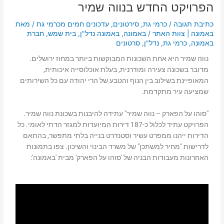
הפרויקט החדש בנווה שמיר
כתיבת תגובה
/
כרמי גת
,
סירטונים
,
עדכונים חמים מכרמי גת
/ מאת
באמונה | צוות האתר
/
באמונה
,
באמונה נדל"ן
,
בית שמש
,
חברת
באמונה
,
כרמי גת
,
נדל"ן
,
סרטונים
נווה שמיר היא אחת השכונות המבוקשות ביותר במחוז ירושלים.
מדובר בשכונה צעירה ומודרנית, בעלת אוכלוסייה איכותית,
המאופיינת בשילוב בין הנוף והטבע של הרי יהודה עם כל השירותים
שמציעה עיר מתקדמת.
"סוהו על הפארק – נווה שמיר" עתידה להיבנות בשכונת נווה שמיר.
הפרויקט עתיד לכלול כ-187 דירות המיועדות למגזר הדתי לאומי. כל
הדירות ייהנו ממפרט עשיר וסטנדרט בנייה בלתי מתפשר, בהתאם
לדרישות "מחיר למשתכן" של משרד הבינוי והשיכון. צפו בתמונות
האחרונות מעבודות הבניה של 'סוהו על הפארק' מבית 'באמונה':