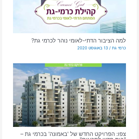
למה הציבור הדתי-לאומי נוהר לכרמי גת?
כרמי גת
/
13 באוגוסט 2020
צפו: הפרויקט החדש של 'באמונה' בכרמי גת –